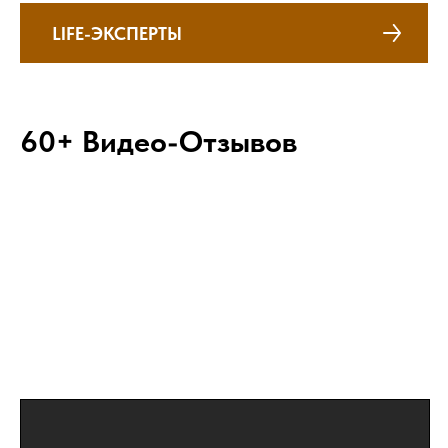
LIFE-ЭКСПЕРТЫ
60+ Видео-Отзывов
Я знаю, как Вам помочь! Но готовы ли
Вы?
Я могу дать вам все необходимые
знания и навыки, а также помогу убрать
блоки в голове. Готовы ли вы сделать
свои 50% для достижения успеха?
Получить Вводный Тренинг Бесплатно