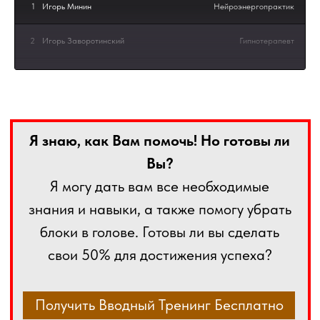
1
Игорь Минин
Нейроэнергопрактик
2
Игорь Заворотинский
Гипнотерапевт
3
Анастасия Весна
Стилист, визажист
4
Alex Vasyaka
Коуч, целитель
5
Наталья Галайчук
Психолог, регрессолог
6
Татьяна Абраам
Коуч, гипнотерапевт
7
Гультакин Сафарова
Коуч, регрессолог
8
Лилианна Вилл
Целительница
9
Дмитрий Коршевнюк
Психиатр, гипнолог
10
Ольга Шелепова
Шаманка