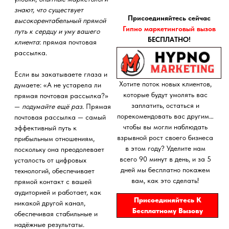
которые будут умолять вас
прямая почтовая рассылка?»
заплатить, остаться и
—
подумайте ещё раз
. Прямая
порекомендовать вас другим…
почтовая рассылка — самый
чтобы вы могли наблюдать
эффективный путь к
взрывной рост своего бизнеса
прибыльным отношениям,
в этом году? Уделите нам
поскольку она преодолевает
всего 90 минут в день, и за 5
усталость от цифровых
дней мы бесплатно покажем
технологий, обеспечивает
вам, как это сделать!
прямой контакт с вашей
аудиторией и работает, как
Присоединяйтесь К
никакой другой канал,
Бесплатному Вызову
обеспечивая стабильные и
надёжные результаты.
Вот что вам нужно знать, чтобы
сделать прямую почтовую
рекламу своим конкурентным
преимуществом.