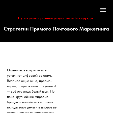
Путь к долгосрочным результатам без ерунды
Стратегии Прямого Почтового Маркетинга
Оглянитесь вокруг — все
устали от цифровой рекламы.
Всплывающие окна, превью-
видео, предложения с подменой
— всё это лишь белый шум. Но
пока крупнейшие мировые
бренды и новейшие стартапы
вкладывают деньги в цифровые
уловки,
опытные маркетологи
знают, что существует
Присоединяйтесь сейчас
высокорентабельный прямой
Гипно маркетинговый вызов
путь к сердцу и уму вашего
БЕСПЛАТНО!
клиента
: прямая почтовая
рассылка.
Если вы закатываете глаза и
Хотите поток новых клиентов,
думаете: «А не устарела ли