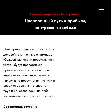
Прямой маркетинг без ерунды
Проверенный путь к прибыли,
контролю и свободе
Предприниматели часто входят в
деловой мир, полные оптимизма,
убежденные, что их продукты или
услуги будут продаваться
практически сами собой. Они
верят — нет, они
знают
— что у
них лучшие продукты или услуги в
своей отрасли, и что упорный
труд и качество сами по себе
заставят массы приходить к ним.
Вот правда: этого не
происходит.
Почему?
Потому что они не
знают, как продавать
. Данные
показывают, что 65%
Присоединяйтесь сейчас
предприятий терпят неудачу в
Гипно маркетинговый вызов
течение десятилетия. Не потому,
БЕСПЛАТНО!
что их продукты плохие, а потому,
что их маркетинг пассивен,