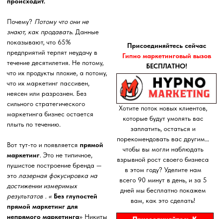
неясен или разрознен. Без
сильного стратегического
Хотите поток новых клиентов,
маркетинга бизнес остается
которые будут умолять вас
плыть по течению.
заплатить, остаться и
порекомендовать вас другим…
Вот тут-то и появляется
прямой
чтобы вы могли наблюдать
маркетинг
. Это не типичное,
взрывной рост своего бизнеса
пушистое построение бренда —
в этом году? Уделите нам
это
лазерная фокусировка на
всего 90 минут в день, и за 5
достижении измеримых
дней мы бесплатно покажем
результатов . «
Без глупостей
вам, как это сделать!
прямой маркетинг для
непрямого маркетинга
» Никиты
Присоединяйтесь К
Литвинова — это не просто
Бесплатному Вызову
книга; Это комплексный курс по
эффективному
маркетингу,
наполненный реальными
стратегиями и пошаговыми
инструкциями, которые помогут
вам
добиться отклика,
увеличить продажи и
сформировать базу лояльных
клиентов
.
Давайте разберёмся, почему
прямой маркетинг отличается от
других, является необходимым и,
честно говоря,
самым большим
неиспользованным активом
вашего бизнеса
.